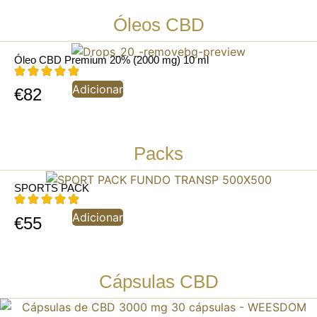
Óleos CBD
Óleo CBD Premium 20% (2000 mg) 10 ml
Adicionar
€
82
Packs
SPORTS PACK
Adicionar
€
55
Cápsulas CBD