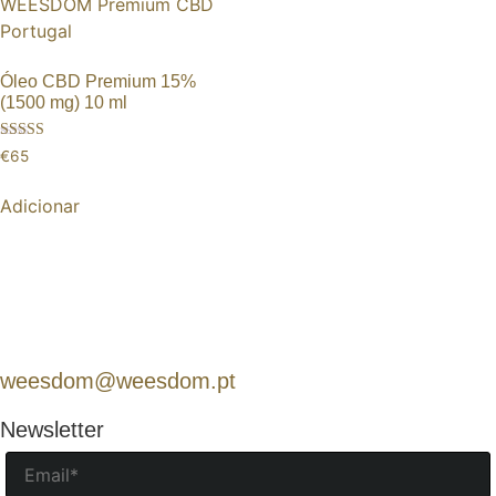
Óleo CBD Premium 15%
(1500 mg) 10 ml
Avaliação
€
65
5.00
de 5
Adicionar
weesdom@weesdom.pt
Newsletter